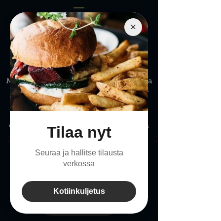
Kiitos mielenkiinnostasi!
Tällä hetkellä emme hae
tiimiimme lisää jäseniä.
Mikäli olet yleisesti kiinnostunut tulevista
mahdollisuuksista meillä, kerro itsestäsi
vapaamuotoisesti postilla
rekrytointi@sauhu.bar
Laitamme hakemuksesi talteen ja
otamme yhteyttä seuraavan tilaisuuden
tullen!