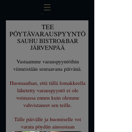
TEE
PÖYTÄVARAUSPYYNTÖ
SAUHU BISTRO&B
AR
JÄRVENPÄÄ
Vastaamme varauspyy
ntöihin
viimeistään seuraavana päivänä.
Huomaathan, että tällä lomakkeella
lähetetty varauspyyntö ei ole
voimassa ennen kuin olemme
vahvistaneet sen teille.
Tälle päivälle ja huomiselle voi
varata pöydän ainoastaan