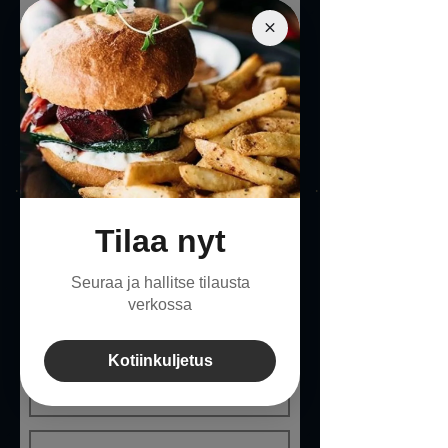
soittamalla meille
040 7110 122
.